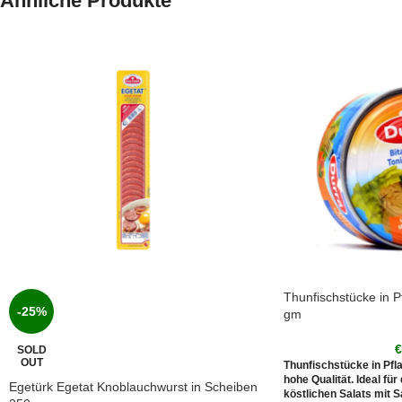
Ähnliche Produkte
Thunfischstücke in P
-25%
gm
SOLD
OUT
Thunfischstücke in Pfla
hohe Qualität. Ideal für
Egetürk Egetat Knoblauchwurst in Scheiben
köstlichen Salats mit S