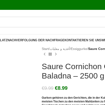
LATZ
NACHVERFOLGUNG DER NACHFRAGE
KONTAKTIEREN SIE UNS
W
Start
/
أغذية و معلبات
/
Essiggurke
/
Saure Cor
Saure Cornichon
Baladna – 2500 g
€
8.99
€
9.99
Gurken gehören zu den Gerichten, die in der Ku
meisten Tischen zu den meisten Mahlzeiten zu 