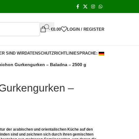
€
0.00
LOGIN / REGISTER
ER SIND WIR
DATENSCHUTZRICHTLINIE
SPRACHE:
nichon Gurkengurken – Baladna – 2500 g
 Gurkengurken –
ltur der arabischen und orientalischen Küche auf den
finden sind und zeichnen sich durch ihren gemischten