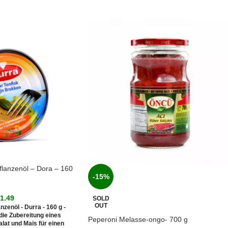
flanzenöl – Dora – 160
-15%
€
1.49
SOLD
OUT
nzenöl - Durra - 160 g -
 die Zubereitung eines
Peperoni Melasse-ongo- 700 g
alat und Mais für einen