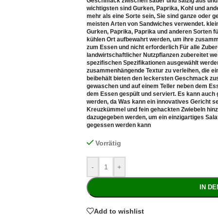
Geschmack zwischen sauer und salzig aus und
wichtigsten sind Gurken, Paprika, Kohl und an
mehr als eine Sorte sein, Sie sind ganze oder 
meisten Arten von Sandwiches verwendet. klein
Gurken, Paprika, Paprika und anderen Sorten 
kühlen Ort aufbewahrt werden, um ihre zusamme
zum Essen und nicht erforderlich Für alle Zube
landwirtschaftlicher Nutzpflanzen zubereitet w
spezifischen Spezifikationen ausgewählt werde
zusammenhängende Textur zu verleihen, die 
beibehält bieten den leckersten Geschmack zu
gewaschen und auf einem Teller neben dem Esse
dem Essen gespült und serviert. Es kann auch g
werden, da Was kann ein innovatives Gericht se
Kreuzkümmel und fein gehackten Zwiebeln hinz
dazugegeben werden, um ein einzigartiges Salatg
gegessen werden kann
Vorrätig
-
+
IN D
Add to wishlist