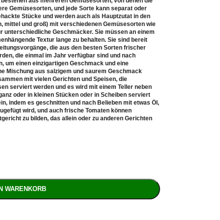
 bestehen aus mehreren Gemüsesorten, von denen die
dere Gemüsesorten, und jede Sorte kann separat oder
gehackte Stücke und werden auch als Hauptzutat in den
, mittel und groß) mit verschiedenen Gemüsesorten wie
für unterschiedliche Geschmäcker. Sie müssen an einem
nhängende Textur lange zu behalten. Sie sind bereit
reitungsvorgänge, die aus den besten Sorten frischer
erden, die einmal im Jahr verfügbar sind und nach
n, um einen einzigartigen Geschmack und eine
eine Mischung aus salzigem und saurem Geschmack
sammen mit vielen Gerichten und Speisen, die
n serviert werden und es wird mit einem Teller neben
anz oder in kleinen Stücken oder in Scheiben serviert
in, indem es geschnitten und nach Belieben mit etwas Öl,
ugefügt wird, und auch frische Tomaten können
ericht zu bilden, das allein oder zu anderen Gerichten
EN WARENKORB