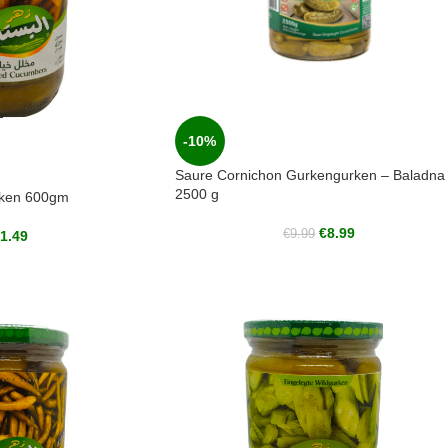
-10%
Saure Cornichon Gurkengurken – Baladna
2500 g
rken 600gm
€
8.99
€
9.99
1.49