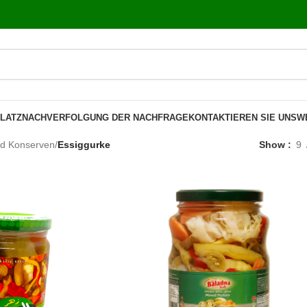
LATZ
NACHVERFOLGUNG DER NACHFRAGE
KONTAKTIEREN SIE UNS
W
nd Konserven
/
Essiggurke
Show
9