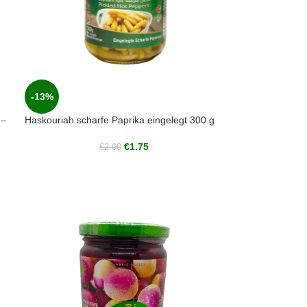
-13%
 –
Haskouriah scharfe Paprika eingelegt 300 g
€
1.75
€
2.00