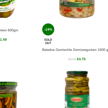
-14%
urken 600gm
1.49
SOLD
OUT
Baladna Gemischte Gemüsegurken 1600 
€
4.75
€
5.50