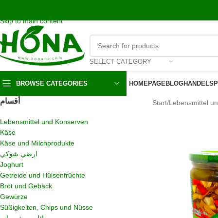
اشحن مجانا و نحن بالخدمه على مدار الاسبوع
Skip to navigation
Skip to main content
SELECT CATEGORY
BROWSE CATEGORIES
HOMEPAGE
BLOG
HANDELSP
أقسام
Start
/
Lebensmittel u
Lebensmittel und Konserven
Käse
Käse und Milchprodukte
ارضي شوكي
Joghurt
Getreide und Hülsenfrüchte
Brot und Gebäck
Gewürze
Süßigkeiten, Chips und Nüsse