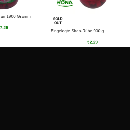
yran 1900 Gramm
SOLD
OUT
7.29
Eingelegte Siran-Rübe 900 g
€
2.29