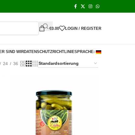
€
0.00
LOGIN / REGISTER
ER SIND WIR
DATENSCHUTZRICHTLINIE
SPRACHE:
24
36