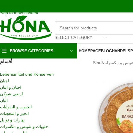
اشحن مجانا و نحن بالخدمه على مدار الاسبوع
Skip to navigation
Skip to main content
SELECT CATEGORY
BROWSE CATEGORIES
HOMEPAGE
BLOG
HANDELSP
أقسام
Start
/
شيبس و مكسرات
Lebensmittel und Konserven
اجبان
اجبان و البان
ارضي شوكي
البان
الحبوب و البقوليات
الخبز و المعجنات
بهارات و توابل
حلويات و شيبس و مكسرات