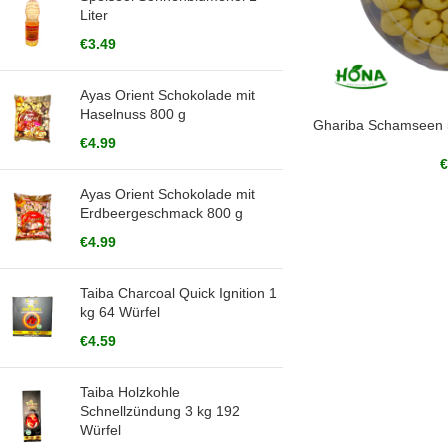
Liter
€
3.49
Ayas Orient Schokolade mit
Haselnuss 800 g
Ghariba Schamseen 
€
4.99
€
Ayas Orient Schokolade mit
Erdbeergeschmack 800 g
€
4.99
Taiba Charcoal Quick Ignition 1
kg 64 Würfel
€
4.59
Taiba Holzkohle
Schnellzündung 3 kg 192
Würfel