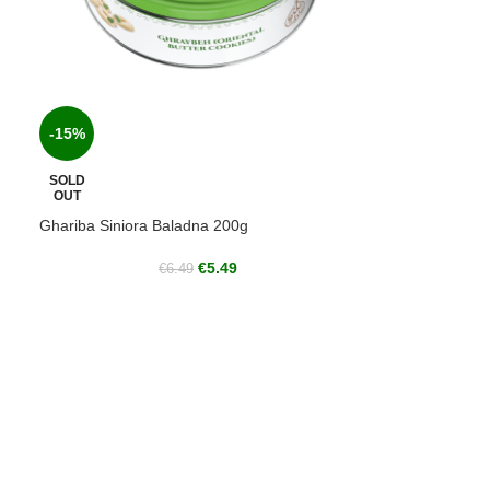
-15%
SOLD
OUT
Ghariba Siniora Baladna 200g
€
5.49
€
6.49