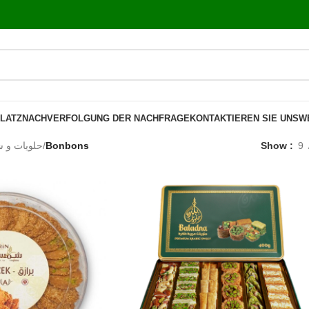
LATZ
NACHVERFOLGUNG DER NACHFRAGE
KONTAKTIEREN SIE UNS
W
حلويات و 
/
Bonbons
Show
9