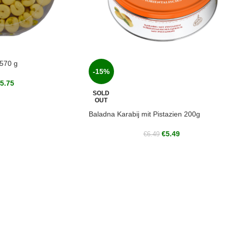
570 g
-15%
5.75
SOLD
OUT
Baladna Karabij mit Pistazien 200g
€
5.49
€
6.49