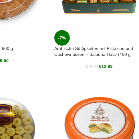
-7%
 600 g
Arabische Süßigkeiten mit Pistazien und
Cashewnüssen – Baladna Halal (400 g
6.50
€
12.99
€
14.00