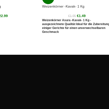
g
Weizenkörner -Kavak- 1 Kg
22.99
€
1.49
€
1.95
Weizenkörner Asura -Kavak- 1 Kg -
ausgezeichnete Qualität Ideal für die Zubereitun
einiger Gerichte für einen unverwechselbaren
Geschmack