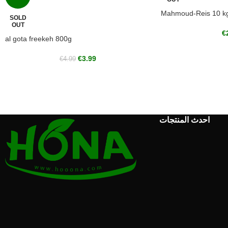
Mahmoud-Reis 10 k
SOLD
OUT
€
al gota freekeh 800g
€
3.99
€
4.99
احدث المنتجات