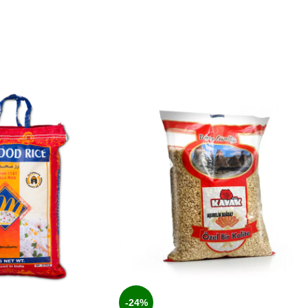
daneben.
-24%