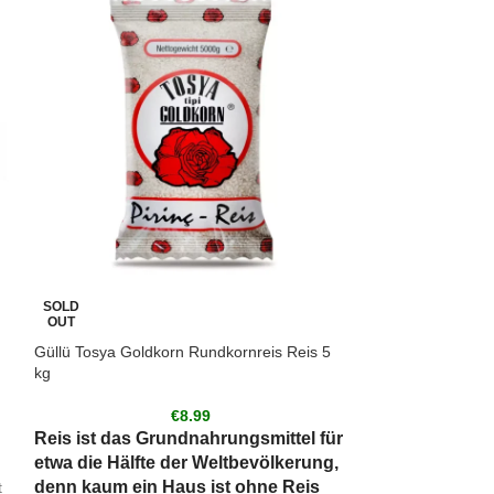
SOLD
SOLD
OUT
OUT
Güllü Tosya Goldkorn Rundkornreis Reis 5
Shaalan Reis – B
kg
€
8.99
Reis hat verschiede
vierzigtausend Sort
Reis ist das Grundnahrungsmittel für
die auf der ganzen W
etwa die Hälfte der Weltbevölkerung,
Reis stellt eine der
denn kaum ein Haus ist ohne Reis
der wichtigsten Zut
t