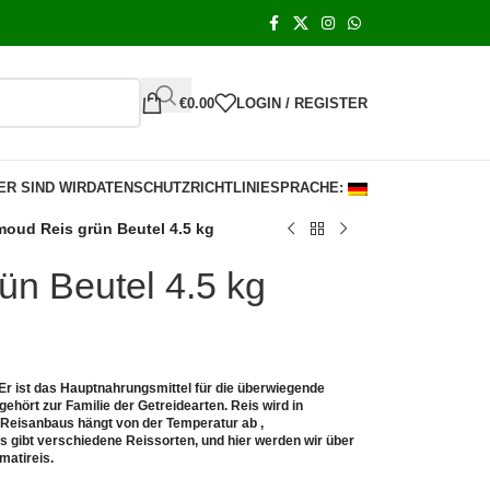
€
0.00
LOGIN / REGISTER
ER SIND WIR
DATENSCHUTZRICHTLINIE
SPRACHE:
oud Reis grün Beutel 4.5 kg
n Beutel 4.5 kg
. Er ist das Hauptnahrungsmittel für die überwiegende
ehört zur Familie der Getreidearten. Reis wird in
s Reisanbaus hängt von der Temperatur ab ,
 gibt verschiedene Reissorten, und hier werden wir über
matireis.