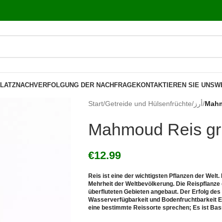
LATZ
NACHVERFOLGUNG DER NACHFRAGE
KONTAKTIEREN SIE UNS
W
Start
/
Getreide und Hülsenfrüchte
/
أرز
/
Mahm
Mahmoud Reis grü
€
12.99
Reis ist eine der wichtigsten Pflanzen der Welt
Mehrheit der Weltbevölkerung. Die Reispflanze g
überfluteten Gebieten angebaut. Der Erfolg de
Wasserverfügbarkeit und Bodenfruchtbarkeit Es
eine bestimmte Reissorte sprechen; Es ist Bas