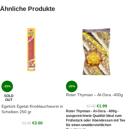
Ähnliche Produkte
-25%
-20%
Roter Thymian – Al-Osra -400g
SOLD
OUT
€
1.99
Egetürk Egetat Knoblauchwurst in
€
2.50
Roter Thymian - Al-Osra - 400g -
Scheiben 250 gr
ausgezeichnete Qualität Ideal zum
Frühstück oder Abendessen mit Tee
€
3.00
€
3.99
für einen unwiderstehlichen