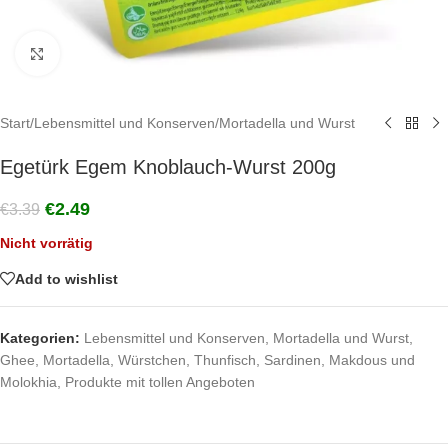
Click to enlarge
Start
/
Lebensmittel und Konserven
/
Mortadella und Wurst
Egetürk Egem Knoblauch-Wurst 200g
€
2.49
€
3.39
Nicht vorrätig
Add to wishlist
Kategorien:
Lebensmittel und Konserven
,
Mortadella und Wurst
,
Ghee, Mortadella, Würstchen, Thunfisch, Sardinen, Makdous und
Molokhia
,
Produkte mit tollen Angeboten