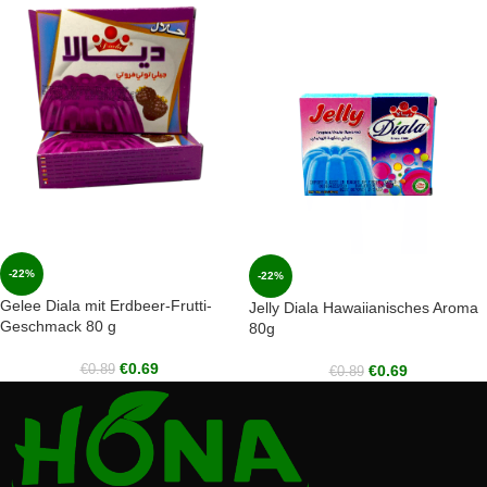
-22%
-22%
Gelee Diala mit Erdbeer-Frutti-
Jelly Diala Hawaiianisches Aroma
Geschmack 80 g
80g
€
0.69
€
0.69
€
0.89
€
0.89