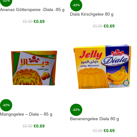
-22%
-22%
Ananas Götterspeise -Diala -85 g
Diala Kirschgelee 80 g
€
0.69
€
0.89
€
0.69
€
0.89
-22%
-22%
Mangogelee – Diala – 85 g
Bananengelee Diala 80 g
€
0.69
€
0.89
€
0.69
€
0.89