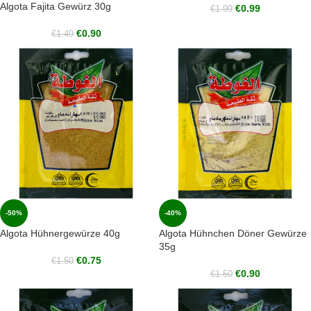
Algota Fajita Gewürz 30g
€
0.99
€
1.99
€
0.90
€
1.49
-50%
-40%
Algota Hühnergewürze 40g
Algota Hühnchen Döner Gewürze
35g
€
0.75
€
1.50
€
0.90
€
1.50