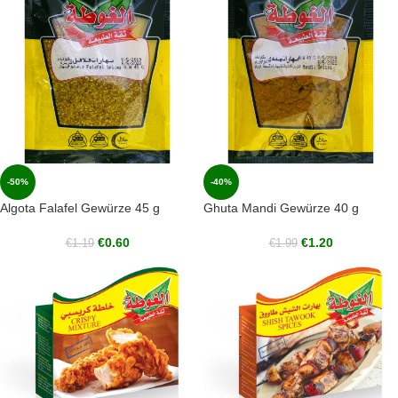
-50%
-40%
Algota Falafel Gewürze 45 g
Ghuta Mandi Gewürze 40 g
€
0.60
€
1.20
€
1.19
€
1.99