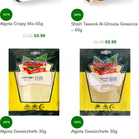
-51%
-50%
Algota Crispy Mix-65g
Shish Tawook Al-Ghouta Gewürze
– 60g
€
0.99
€
2.00
€
0.99
€
1.99
-45%
-50%
Algota Gewürzhefe 30g
Algota Gewürzhefe 30g