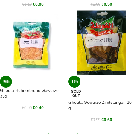
€
0.60
€
0.50
€
1.10
€
1.00
-56%
-39%
Ghouta Hühnerbrühe Gewürze
SOLD
35g
OUT
Ghouta Gewürze Zimtstangen 20
€
0.40
g
€
0.90
€
0.60
€
0.99