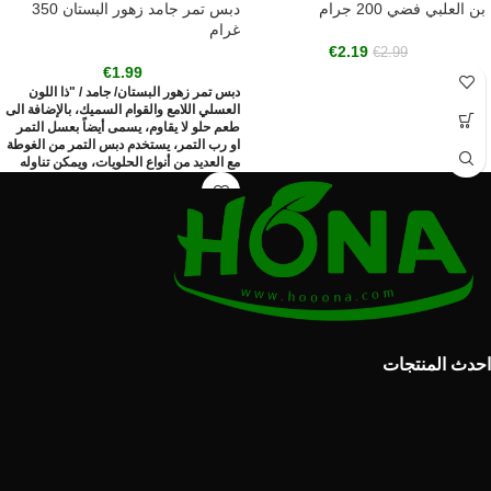
بن العلبي فضي 200 جرام
دبس تمر جامد زهور البستان 350
غرام
€
2.19
€
2.99
€
1.99
دبس تمر زهور البستان/ جامد / "ذا اللون
العسلي اللامع والقوام السميك، بالإضافة الى
طعم حلو لا يقاوم، يسمى أيضاً بعسل التمر
او رب التمر، يستخدم دبس التمر من الغوطة
مع العديد من أنواع الحلويات، ويمكن تناوله
مع الطحين او طهيه مع الرز لتتشكل لدينا
أكلة الرز بدبس التمر المحببة من قبل الكثير
والمعروفة بفوائدها الغنية، دبس التمر هو
الخيار الأفضل لمرضى السكر فهو يمنحهم
الطعم الحلو المحبب بدون أية ضرر بسبب
احتوائه على سكريات يتم امتصاصها ببطئ
من قبل جسم الإنسان، بالإضافة الى غناه
بالفيتامينات والمعادن الهامة لصحة جسم
الإنسان، لذلك قامت شركة الغوطة بحرصها
على اختيار أنواع التمر وحسن طهيها وصنعها
وتخزينها بشكل آمن للحفاظ على كل تلك
احدث المنتجات
الفوائد".