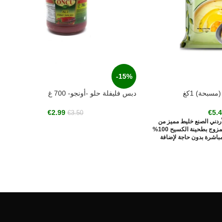
-15%
سبحة) 1كغ
دبس فليفلة حلو -أونجو- 700 غ
€
2.99
€
5.
€
3.50
ردني الصنع خليط مميز من
الحمص العالي الجودة و الممزوج بطحينة الكسيح 100%
اشرة بدون حاجة لإضافة