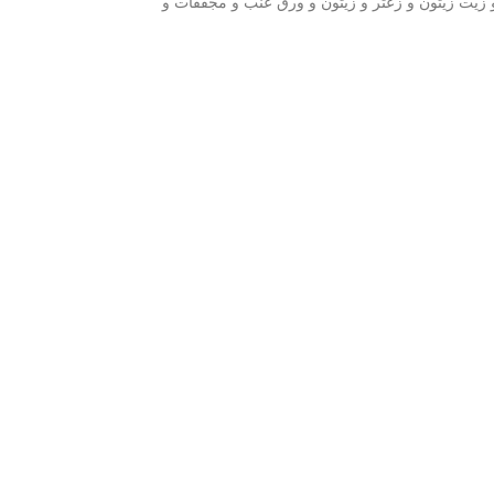
و زيت زيتون و زعتر و زيتون و ورق عنب و مجففات و