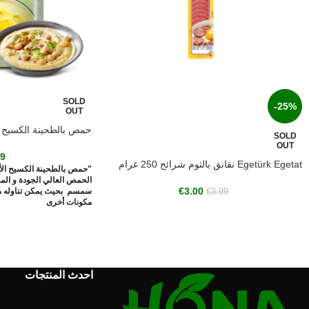
SOLD
-25%
OUT
حمص بالطحينة الكسيح (م
SOLD
OUT
49
Egetürk Egetat نقانق بالثوم شرائح 250 غرام
"حمص بالطحينة الكسيح الأ
€
3.00
سمسم بحيث يمكن تناوله مب
€
3.99
مكونات أخرى
احدث المنتجات